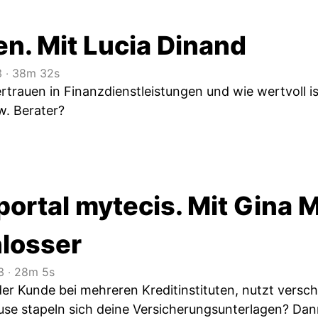
en. Mit Lucia Dinand
3
‧
38m 32s
Vertrauen in Finanzdienstleistungen und wie wertvoll
w. Berater?
ortal mytecis. Mit Gina 
hlosser
3
‧
28m 5s
der Kunde bei mehreren Kreditinstituten, nutzt versc
se stapeln sich deine Versicherungsunterlagen? Dann 