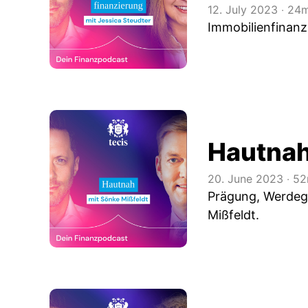
12. July 2023
‧
24m
Immobilienfinanzi
Hautnah
20. June 2023
‧
52
Prägung, Werdega
Mißfeldt.